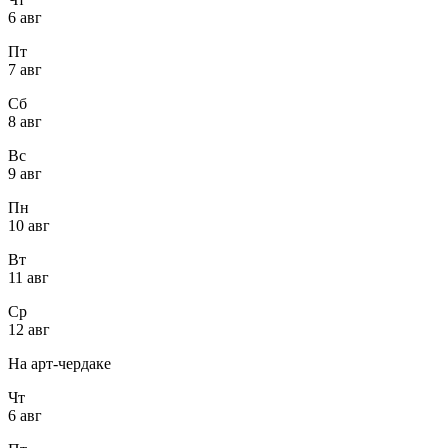
6 авг
Пт
7 авг
Сб
8 авг
Вс
9 авг
Пн
10 авг
Вт
11 авг
Ср
12 авг
На арт-чердаке
Чт
6 авг