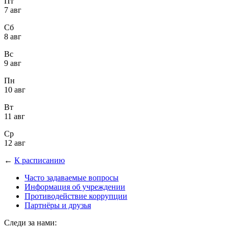
Пт
7 авг
Сб
8 авг
Вс
9 авг
Пн
10 авг
Вт
11 авг
Ср
12 авг
←
К расписанию
Часто задаваемые вопросы
Информация об учреждении
Противодействие коррупции
Партнёры и друзья
Следи за нами: