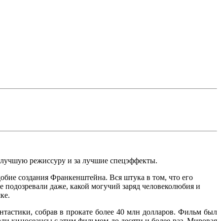
 лучшую режиссуру и за лучшие спецэффекты.
добие создания Франкенштейна. Вся штука в том, что его
 не подозревали даже, какой могучий заряд человеколюбия и
ке.
тастики, собрав в прокате более 40 млн долларов. Фильм был
и киносеансы с этим фильмом до десяти и более раз. Мировая