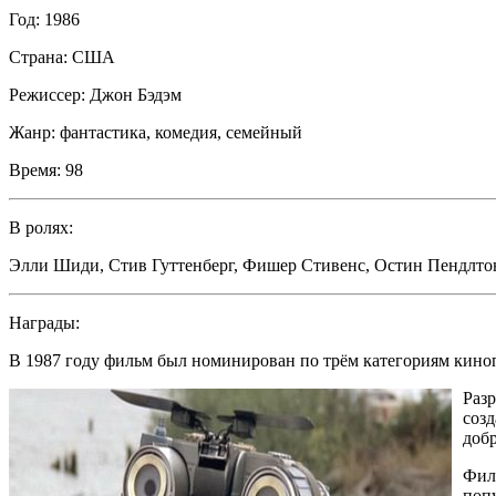
Год:
1986
Страна:
США
Режиссер:
Джон Бэдэм
Жанр:
фантастика, комедия, семейный
Время:
98
В ролях:
Элли Шиди
,
Стив Гуттенберг
,
Фишер Стивенс
,
Остин Пендлто
Награды:
В 1987 году фильм был номинирован по трём категориям кино
Разр
созд
добр
Фил
поп