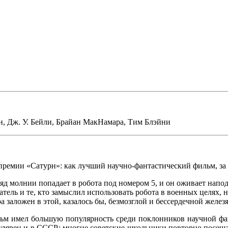
н
,
Дж. У. Бейли
,
Брайан МакНамара
,
Тим Блэйни
премии «Сатурн»: как лучший научно-фантастический фильм, за
яд молнии попадает в робота под номером 5, и он оживает напо
атель и те, кто замыслил использовать робота в военных целях,
а заложен в этой, казалось бы, безмозглой и бессердечной железя
ьм имел большую популярность среди поклонников научной фан
улярен и в СССР: многие советские школьники повторно посещал