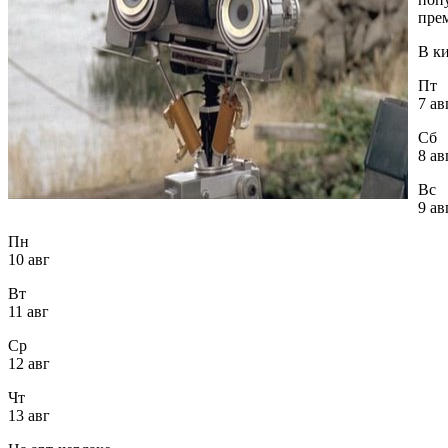
прем
В к
Пт
7 ав
Сб
8 ав
Вс
9 ав
Пн
10 авг
Вт
11 авг
Ср
12 авг
Чт
13 авг