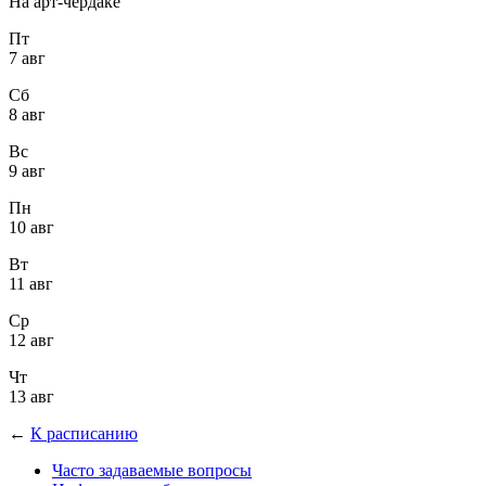
На арт-чердаке
Пт
7 авг
Сб
8 авг
Вс
9 авг
Пн
10 авг
Вт
11 авг
Ср
12 авг
Чт
13 авг
←
К расписанию
Часто задаваемые вопросы