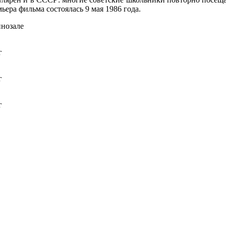
ьера фильма состоялась 9 мая 1986 года.
инозале
г
г
г