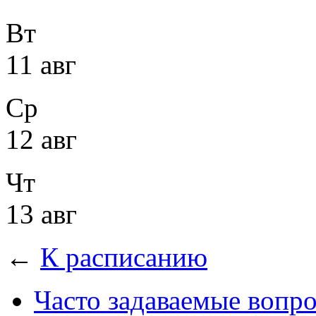
Вт
11 авг
Ср
12 авг
Чт
13 авг
←
К расписанию
Часто задаваемые вопр