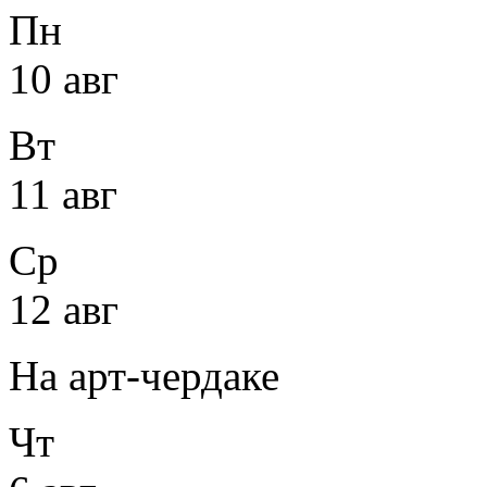
Пн
10 авг
Вт
11 авг
Ср
12 авг
На арт-чердаке
Чт