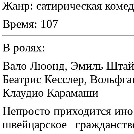
Жанр:
сатирическая коме
Время:
107
В ролях:
Вало Люонд
,
Эмиль Штай
Беатрис Кесслер
,
Вольфга
Клаудио Карамаши
Непросто приходится ин
швейцарское гражданст