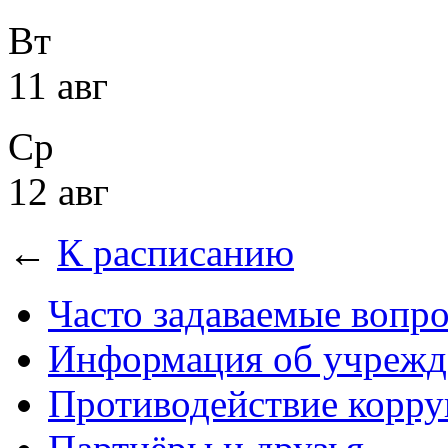
Вт
11 авг
Ср
12 авг
←
К расписанию
Часто задаваемые вопр
Информация об учрежд
Противодействие корр