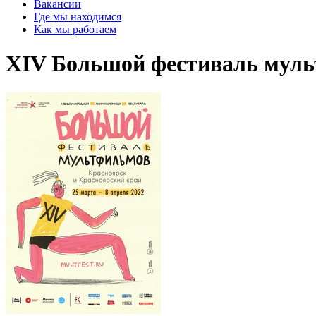
Вакансии
Где мы находимся
Как мы работаем
XIV ​Большой фестиваль му