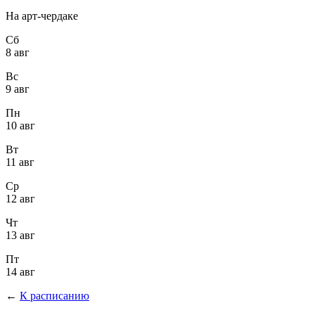
На арт-чердаке
Сб
8 авг
Вс
9 авг
Пн
10 авг
Вт
11 авг
Ср
12 авг
Чт
13 авг
Пт
14 авг
←
К расписанию