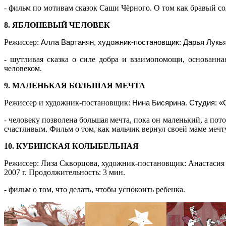
- фильм по мотивам сказок Саши Чёрного. О том как бравый с
8.
ЯБЛОНЕВЫЙ ЧЕЛОВЕК
Режиссер:
Алла Вартанян, художник-постановщик: Дарья Лукья
- шутливая сказка о силе добра и взаимопомощи, основанн
человеком.
9.
МАЛЕНЬКАЯ БОЛЬШАЯ МЕЧТА
Режиссер и художник-постановщик:
Нина Бисярина. Студия: «С
- человеку позволена большая мечта, пока он маленький, а п
счастливым. Фильм о том, как мальчик вернул своей маме мечту
10.
КУБИНСКАЯ КОЛЫБЕЛЬНАЯ
Режиссер: Лиза Скворцова, художник-постановщик: Анастаси
2007 г. Продолжительность: 3 мин.
- фильм о том, что делать, чтобы успокоить ребенка.