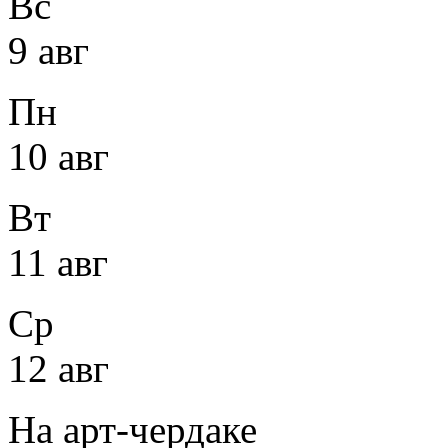
Вс
9 авг
Пн
10 авг
Вт
11 авг
Ср
12 авг
На арт-чердаке