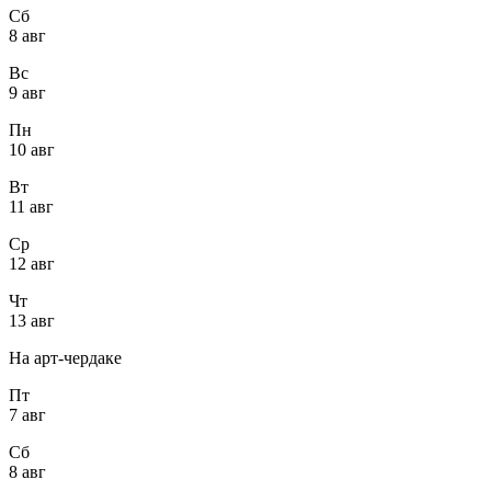
Сб
8 авг
Вс
9 авг
Пн
10 авг
Вт
11 авг
Ср
12 авг
Чт
13 авг
На арт-чердаке
Пт
7 авг
Сб
8 авг