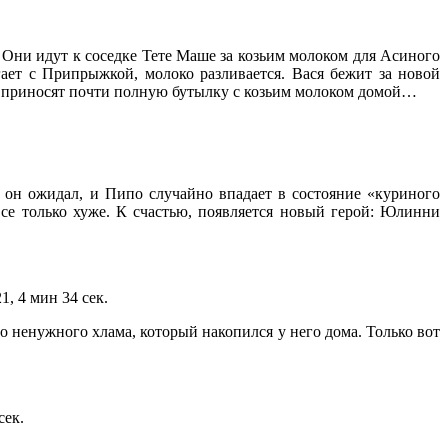
о. Они идут к соседке Тете Маше за козьим молоком для Асиного
ает с Припрыжкой, молоко разливается. Вася бежит за новой
ети приносят почти полную бутылку с козьим молоком домой…
к он ожидал, и Пипо случайно впадает в состояние «куриного
все только хуже. К счастью, появляется новый герой: Юлинни
, 4 мин 34 сек.
его ненужного хлама, который накопился у него дома. Только вот
сек.