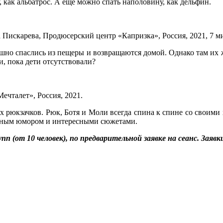
ту, как альбатрос. А еще можно спать наполовину, как дельфин.
Пискарева, Продюсерский центр «Капризка», Россия, 2021, 7 ми
шно спаслись из пещеры и возвращаются домой. Однако там их ж
и, пока дети отсутствовали?
чталет», Россия, 2021.
х рюкзачков. Рюк, Ботя и Моли всегда спина к спине со своими
ятным юмором и интересными сюжетами.
пп (от 10 человек), по предварительной заявке на сеанс. Зая