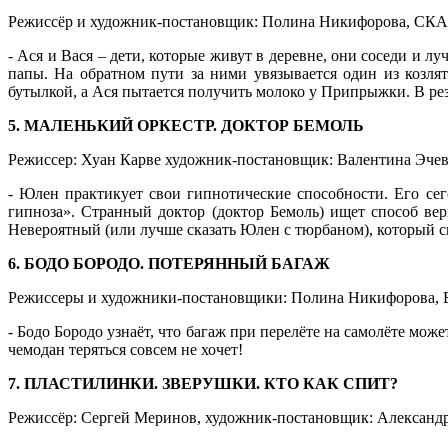
Режиссёр и художник-постановщик: Полина Никифорова, СКА «
- Ася и Вася – дети, которые живут в деревне, они соседи и л
папы. На обратном пути за ними увязывается один из козля
бутылкой, а Ася пытается получить молоко у Припрыжки. В рез
5. МАЛЕНЬКИЙ ОРКЕСТР. ДОКТОР БЕМОЛЬ
Режиссер: Хуан Карве художник-постановщик: Валентина Эчевер
- Юлен практикует свои гипнотические способности. Его сег
гипноза». Странный доктор (доктор Бемоль) ищет способ вер
Невероятный (или лучше сказать Юлен с тюрбаном), который с
6. БОДО БОРОДО. ПОТЕРЯННЫЙ БАГАЖ
Режиссеры и художники-постановщики: Полина Никифорова, Вл
- Бодо Бородо узнаёт, что багаж при перелёте на самолёте може
чемодан теряться совсем не хочет!
7. ПЛАСТИЛИНКИ. ЗВЕРУШКИ. КТО КАК СПИТ?
Режиссёр: Сергей Меринов, художник-постановщик: Александра