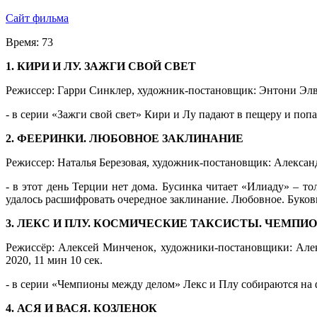
Сайт фильма
Время:
73
1. КИРИ И ЛУ. ЗАЖГИ СВОЙ СВЕТ
Режиссер: Гарри Синклер, художник-постановщик: Энтони Элворт
- в серии «Зажги свой свет» Кири и Лу падают в пещеру и поп
2. ФЕЕРИНКИ. ЛЮБОВНОЕ ЗАКЛИНАНИЕ
Режиссер: Наталья Березовая, художник-постановщик: Александр
- в этот день Терции нет дома. Бусинка читает «Илиаду» – т
удалось расшифровать очередное заклинание. Любовное. Буков
3. ЛЕКС И ПЛУ. КОСМИЧЕСКИЕ ТАКСИСТЫ. ЧЕМП
Режиссёр: Алексей Минченок, художники-постановщики: Алек
2020, 11 мин 10 сек.
- в серии «Чемпионы между делом» Лекс и Плу собираются на ф
4. АСЯ И ВАСЯ. КОЗЛЕНОК