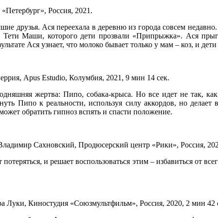
Петербург», Россия, 2021.
учшие друзья. Ася переехала в деревню из города совсем недавн
т Тети Маши, которого дети прозвали «Припрыжка». Ася прыг
ультате Ася узнает, что молоко бывает только у мам – коз, и д
рия, Apus Estudio, Колумбия, 2021, 9 мин 14 сек.
одняшняя жертва: Пипо, собака-крыса. Но все идет не так, ка
нуть Пипо к реальности, используя силу аккордов, но делает 
может обратить гипноз вспять и спасти положение.
адимир Сахновский, Продюсерский центр «Рики», Россия, 2021
т потеряться, и решает воспользоваться этим – избавиться от вс
 Луки, Киностудия «Союзмультфильм», Россия, 2020, 2 мин 42 