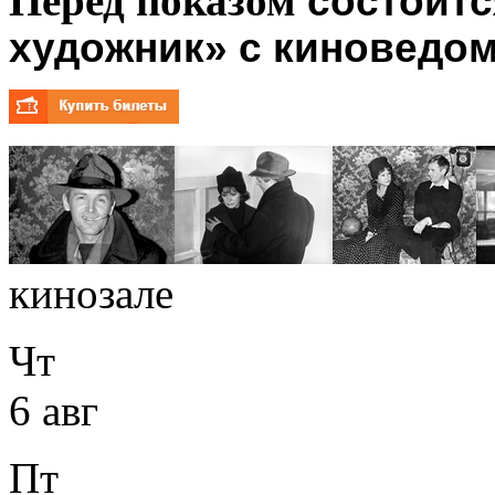
Перед показом
состоитс
художник» с киноведом
кинозале
Чт
6 авг
Пт