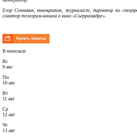
Егор Сенников, кинокритик, журналист, директор по спецп
соавтор телеграм-канала о кино «Сьеррамадре».
В кинозале
Вс
9 авг
Пн
10 авг
Вт
11 авг
Ср
12 авг
Чт
13 авг