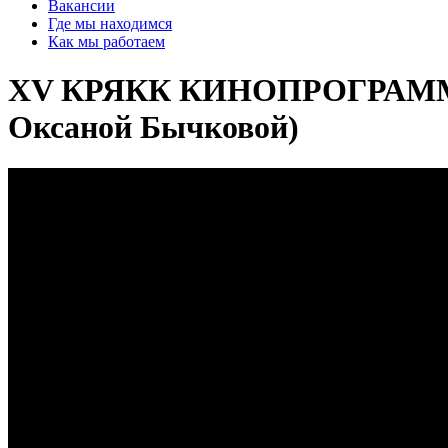
Вакансии
Где мы находимся
Как мы работаем
XV КРЯКК КИНОПРОГРАММА: х
Оксаной Бычковой)