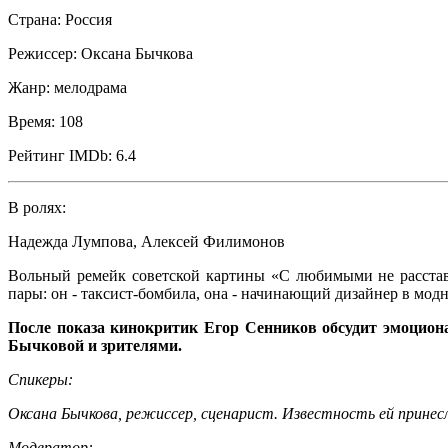
Страна:
Россия
Режиссер:
Оксана Бычкова
Жанр:
мелодрама
Время:
108
Рейтинг IMDb:
6.4
В ролях:
Надежда Лумпова
,
Алексей Филимонов
Вольный ремейк советской картины «С любимыми не расстав
пары: он - таксист-бомбила, она - начинающий дизайнер в мод
После показа кинокритик Егор Сенников обсудит эмоциона
Бычковой и зрителями.
Спикеры:
Оксана Бычкова, режиссер, сценарист. Известность ей прине
Модератор: