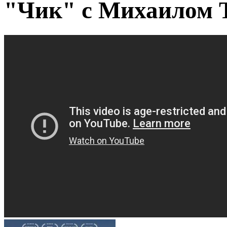
"Чик" с Михаилом 