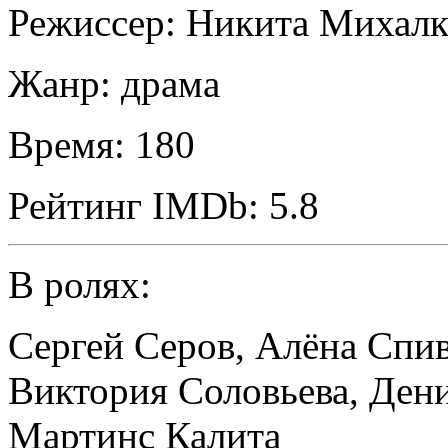
Режиссер:
Никита Михалк
Жанр:
драма
Время:
180
Рейтинг IMDb:
5.8
В ролях:
Сергей Серов
,
Алёна Спив
Виктория Соловьева
,
Дени
Мартинс Калита