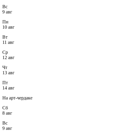
Вс
9 авг
Пн
10 авг
Вт
11 авг
Ср
12 авг
Чт
13 авг
Пт
14 авг
На арт-чердаке
Сб
8 авг
Вс
9 авг