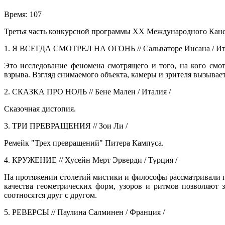
Время:
107
Третья часть конкурсной программы ХХ Международного Канск
1. Я ВСЕГДА СМОТРЕЛ НА ОГОНЬ // Сальваторе Инсана / Ита
Это исследование феномена смотрящего и того, на кого смот
взрыва. Взгляд снимаемого объекта, камеры и зрителя вызывае
2. СКАЗКА ПРО НОЛЬ // Бене Мален / Италия /
Сказочная дистопия.
3. ТРИ ПРЕВРАЩЕНИЯ // Зои Ли /
Ремейк "Трех превращений" Питера Кампуса.
4. КРУЖЕНИЕ // Хусейн Мерт Эрверди / Турция /
На протяжении столетий мистики и философы рассматривали г
качества геометрических форм, узоров и ритмов позволяют
соотносятся друг с другом.
5. РЕВЕРСЫ // Паулина Салминен / Франция /