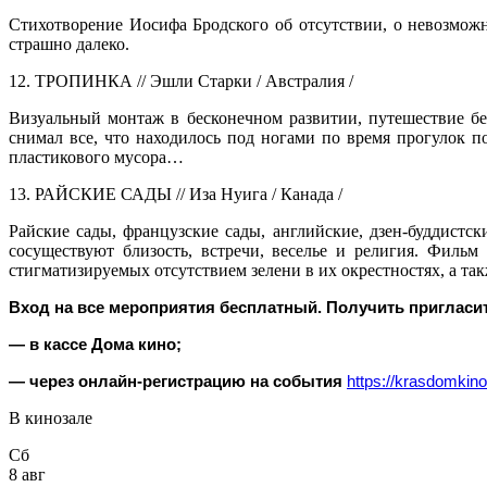
Стихотворение Иосифа Бродского об отсутствии, о невозможно
страшно далеко.
12. ТРОПИНКА // Эшли Старки / Австралия /
Визуальный монтаж в бесконечном развитии, путешествие бе
снимал все, что находилось под ногами по время прогулок по
пластикового мусора…
13. РАЙСКИЕ САДЫ // Иза Нуига / Канада /
Райские сады, французские сады, английские, дзен-буддистск
сосуществуют близость, встречи, веселье и религия. Фильм
стигматизируемых отсутствием зелени в их окрестностях, а та
Вход на все мероприятия бесплатный. Получить приглас
— в кассе Дома кино;
— через онлайн-регистрацию на события
https://krasdomkin
В кинозале
Сб
8 авг