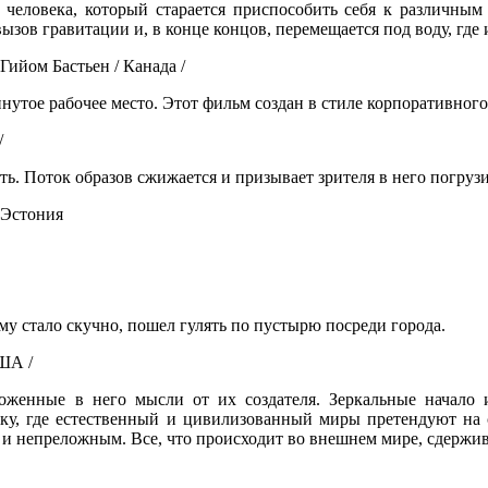
 человека, который старается приспособить себя к различным
вызов гравитации и, в конце концов, перемещается под воду, гд
м Бастьен / Канада /
ое рабочее место. Этот фильм создан в стиле корпоративного 
/
. Поток образов сжижается и призывает зрителя в него погрузи
 Эстония
му стало скучно, пошел гулять по пустырю посреди города.
США /
ложенные в него мысли от их создателя. Зеркальные начало
у, где естественный и цивилизованный миры претендуют на с
 и непреложным. Все, что происходит во внешнем мире, сдержи