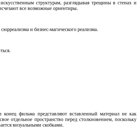
 искусственным структурам, разглядывая трещины в стенах и
е исчезают все возможные ориентиры.
сюрреализма и бизнес-магического реализма.
ться.
 и конец фильма представляют вставленный материал не как
вое отдельное пространство перед столкновением, поскольку
вается визуальными скобками.