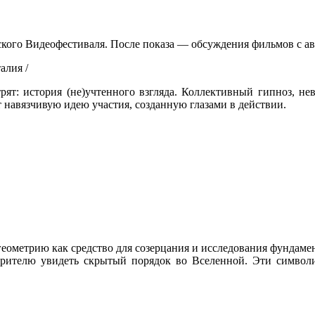
ого Видеофестиваля. После показа — обсуждения фильмов с ав
лия /
рят: история (не)учтенного взгляда. Коллективный гипноз, не
т навязчивую идею участия, созданную глазами в действии.
еометрию как средство для созерцания и исследования фундаме
 зрителю увидеть скрытый порядок во Вселенной. Эти символи