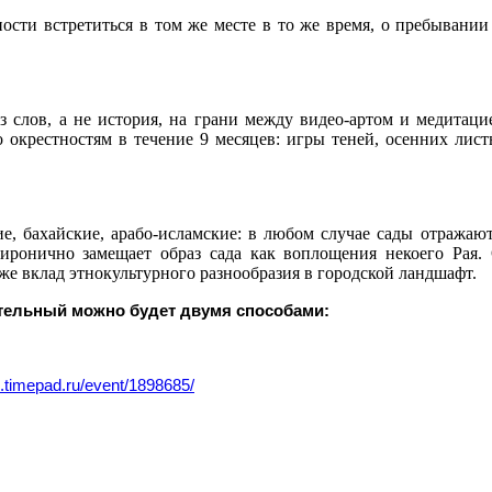
сти встретиться в том же месте в то же время, о пребывании 
з слов, а не история, на грани между видео-артом и медитаци
 окрестностям в течение 9 месяцев: игры теней, осенних лист
ие, бахайские, арабо-исламские: в любом случае сады отражают
 иронично замещает образ сада как воплощения некоего Рая.
кже вклад этнокультурного разнообразия в городской ландшафт.
ительный можно будет двумя способами:
o.timepad.ru/event/1898685/