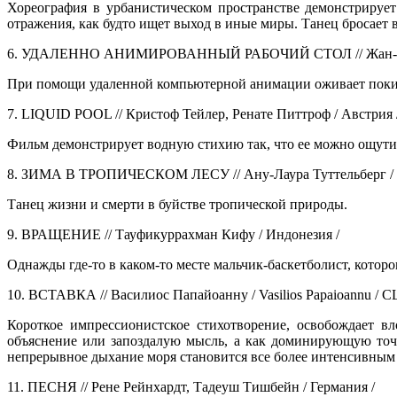
Хореография в урбанистическом пространстве демонстрирует
отражения, как будто ищет выход в иные миры. Танец бросает 
6. УДАЛЕННО АНИМИРОВАННЫЙ РАБОЧИЙ СТОЛ // Жан-Гийо
При помощи удаленной компьютерной анимации оживает покинут
7. LIQUID POOL // Кристоф Тейлер, Ренате Питтроф / Австрия 
Фильм демонстрирует водную стихию так, что ее можно ощутить
8. ЗИМА В ТРОПИЧЕСКОМ ЛЕСУ // Ану-Лаура Туттельберг /
Танец жизни и смерти в буйстве тропической природы.
9. ВРАЩЕНИЕ // Тауфикуррахман Кифу / Индонезия /
Однажды где-то в каком-то месте мальчик-баскетболист, которо
10. ВСТАВКА // Василиос Папайоанну / Vasilios Papaioannu / 
Короткое импрессионистское стихотворение, освобождает в
объяснение или запоздалую мысль, а как доминирующую точк
непрерывное дыхание моря становится все более интенсивным
11. ПЕСНЯ // Рене Рейнхардт, Тадеуш Тишбейн / Германия /