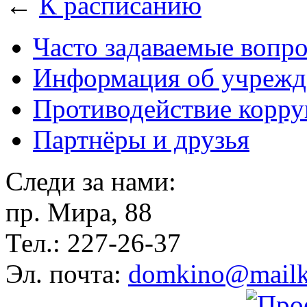
←
К расписанию
Часто задаваемые вопр
Информация об учрежд
Противодействие корр
Партнёры и друзья
Следи за нами:
пр. Мира, 88
Тел.: 227-26-37
Эл. почта:
domkino@mailk