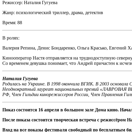
Режиссер:
Наталия Гугуева
Жанр:
психологический триллер, драма, детектив
Время:
88
В ролях:
Валерия Репина
,
Денис Бондаренко
,
Ольга Красько
,
Евгений Х
Кинооператор Настя отправляется на труднодоступную северну
Со временем девушка понимает, что Андрей причастен к исчез
Наталия Гугуева
Родилась на Украине. В 1998 окончила ВГИК. В 2003 основал
Неоднократный лауреат национальных премий «ЛАВРОВАЯ ВЕТ
РФ, Член Гильдии кинорежиссеров России, Член Правления Гил
Показ состоится 16 апреля в большом зале Дома кино. Начал
После показа состоится творческая встреча с режиссёром Н
Вход на все показы фестиваля свободный по бесплатным би