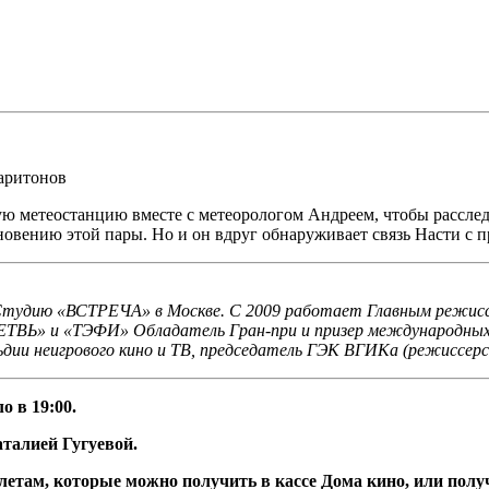
аритонов
ю метеостанцию вместе с метеорологом Андреем, чтобы расслед
новению этой пары. Но и он вдруг обнаруживает связь Насти с 
а Студию «ВСТРЕЧА» в Москве. С 2009 работает Главным режисс
ВЬ» и «ТЭФИ» Обладатель Гран-при и призер международных и
ьдии неигрового кино и ТВ, председатель ГЭК ВГИКа (режиссерс
о в 19:00.
аталией Гугуевой.
летам, которые можно получить в кассе Дома кино, или полу