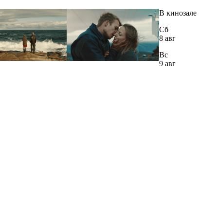
В кинозале
Сб
8 авг
Вс
9 авг