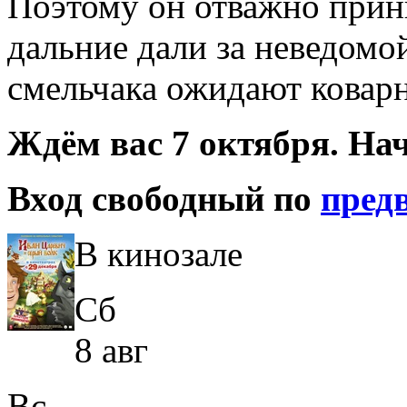
Поэтому он отважно прини
дальние дали за неведомо
смельчака ожидают коварн
Ждём вас 7 октября. Нач
Вход свободный по
пред
В кинозале
Сб
8 авг
Вс