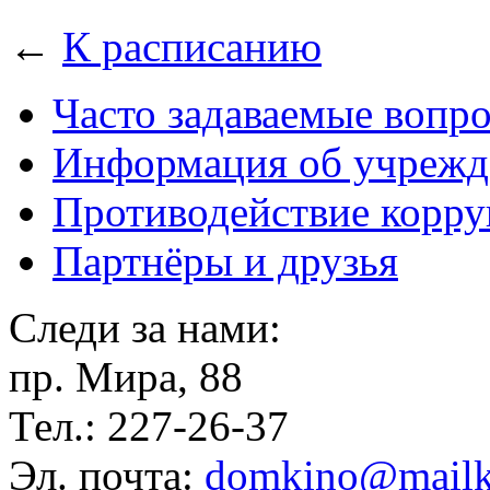
←
К расписанию
Часто задаваемые вопр
Информация об учрежд
Противодействие корр
Партнёры и друзья
Следи за нами:
пр. Мира, 88
Тел.: 227-26-37
Эл. почта:
domkino@mailk