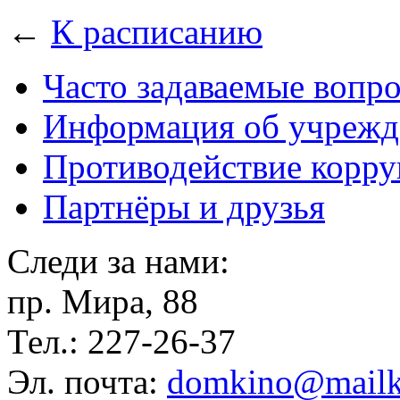
←
К расписанию
Часто задаваемые вопр
Информация об учрежд
Противодействие корр
Партнёры и друзья
Следи за нами:
пр. Мира, 88
Тел.: 227-26-37
Эл. почта:
domkino@mailk