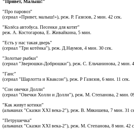
"Привет, Малыш!"
"Про паровоз"
(сериал «Привет, малыш!»), реж. Р. Газизов, 2 мин. 42 сек.
"Колёса автобуса. Песенки для котят"
реж. А. Костогарова, Е. Живайкина, 5 мин.
"Есть у нас такая дверь"
(сериал "Три котёнка"), реж. Д.Наумов, 4 мин. 30 сек.
"Золотые рыбки"
(сериал "Зверюшки-Добрюшки"), реж. С. Ельчанинова, 2 мин. 4
"Ганс"
(сериал "Шарлотта и Кваксон"), реж. Р Газизов, 6 мин. 11 сек.
"Сон овечки Долли"
(сериал "Овечки Холли и Долли"), реж. М. Степанова, 2 мин. 09
"Как живут котики"
(альманах "Сказки XXI века-2"), реж. В. Мякишева, 7 мин. 31 с
"Петрушечка"
(альманах "Сказки XXI века-2"), реж. М. Степанова, 8 мин. 42 с