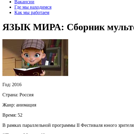
Вакансии
Где мы находимся
Как мы работаем
ЯЗЫК МИРА: Сборник мультф
Год:
2016
Страна:
Россия
Жанр:
анимация
Время:
52
В рамках параллельной программы II Фестиваля юного зрителя