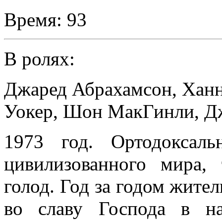
Время:
93
В ролях:
Джаред Абрахамсон
,
Ханн
Уокер
,
Шон МакГинли
,
Д
1973 год. Ортодоксаль
цивилизованного мира,
голод. Год за годом жите
во славу Господа в н