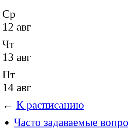
Ср
12 авг
Чт
13 авг
Пт
14 авг
←
К расписанию
Часто задаваемые вопр