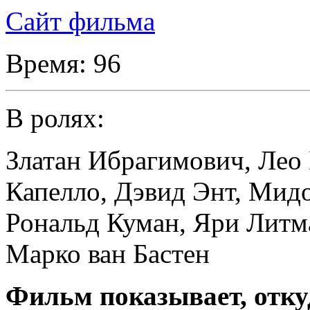
Сайт фильма
Время:
96
В ролях:
Златан Ибрагимович
,
Лео 
Капелло
,
Дэвид Энт
,
Мидо
Рональд Куман
,
Яри Литм
Марко ван Бастен
Фильм показывает, отку