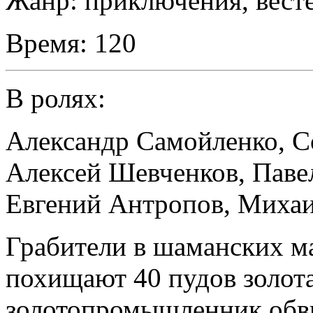
Жанр:
приключения, вест
Время:
120
В ролях:
Александр Самойленко
,
С
Алексей Шевченков
,
Паве
Евгений Антропов
,
Михаи
Грабители в шаманских ма
похищают 40 пудов золот
золотопромышленник обви