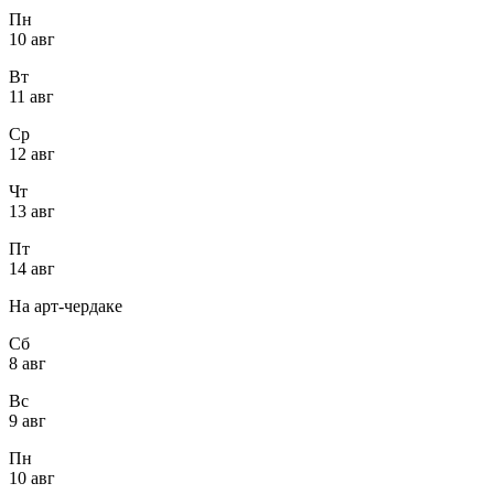
Пн
10 авг
Вт
11 авг
Ср
12 авг
Чт
13 авг
Пт
14 авг
На арт-чердаке
Сб
8 авг
Вс
9 авг
Пн
10 авг