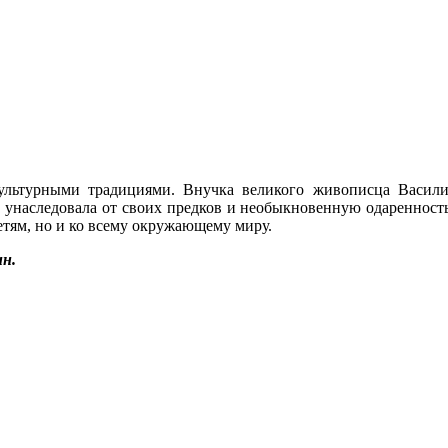
ультурными традициями. Внучка великого живописца Василия
 унаследовала от своих предков и необыкновенную одаренность
детям, но и ко всему окружающему миру.
н.