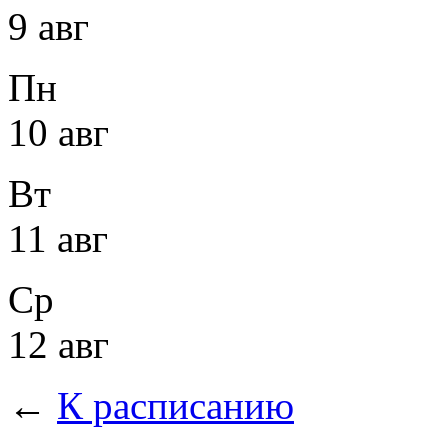
9 авг
Пн
10 авг
Вт
11 авг
Ср
12 авг
←
К расписанию