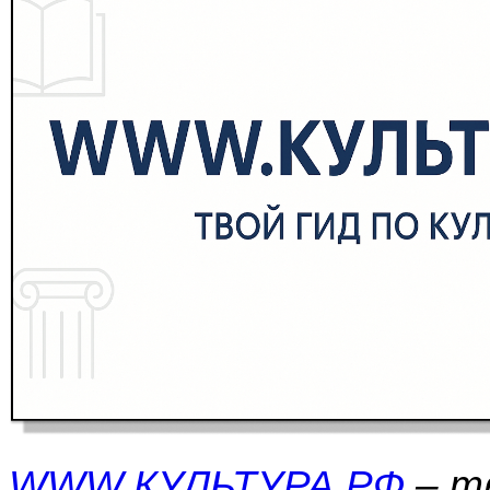
WWW.КУЛЬТУРА.РФ
– тв