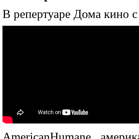
В репертуаре Дома кино с
AmericanHumane, америк