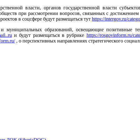
ственной власти, органов государственной власти субъекто
ообществ при рассмотрении вопросов, связанных с достижение
оектов в соцсфере будут размещаться тут
https://intergov.ru/catego
 и муниципальных образований, освещающие позитивные те
il..ru
и будут размещаться в рубрике
https://rosgovinform.ru/cat
form.ru/
, о перспективных направлениях стратегического социал
ирьДОК (SiberiaDOC)