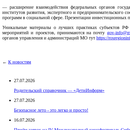
— расширение взаимодействия федеральных органов государ
институтов развития, экспертного и предпринимательского с
программ в социальной сфере. Презентации инвестиционных пр
Уникальные материалы о лучших практиках субъектов РФ
мероприятий и проектов, принимаются на почту
gov-info@ma
органов управления и администраций МО тут
https://rosregionin
←
К новостям
27.07.2026
Родительский справочник — «ДетиИнформ»
27.07.2026
Безопасное лето - это легко и просто!
16.07.2026
Приём заявок на IV Международный кинофестиваль Сиб