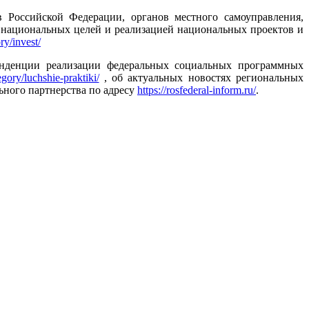
в Российской Федерации, органов местного самоуправления,
м национальных целей и реализацией национальных проектов и
ry/invest/
нденции реализации федеральных социальных программных
egory/luchshie-praktiki/
, об актуальных новостях региональных
ьного партнерства по адресу
https://rosfederal-inform.ru/
.