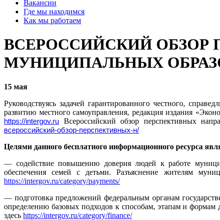
Вакансии
Где мы находимся
Как мы работаем
ВСЕРОССИЙСКИЙ ОБЗОР 
МУНИЦИПАЛЬНЫХ ОБРАЗ
15 мая
Руководствуясь задачей гарантированного честного, справе
развитию местного самоуправления, редакция издания «Экон
https://intergov.ru
Всероссийский обзор перспективных напра
всероссийский-обзор-перспективных-н/
Целями данного бесплатного информационного ресурса явл
— содействие повышению доверия людей к работе муниципал
обеспечения семей с детьми. Разъяснение жителям муниц
https://intergov.ru/category/payments/
— подготовка предложений федеральным органам государстве
определению базовых подходов к способам, этапам и формам 
здесь
https://intergov.ru/category/finance/