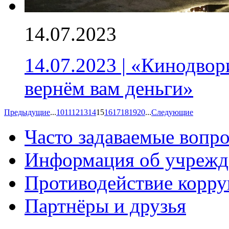
14.07.2023
14.07.2023 | «Кинодвор
вернём вам деньги»
Предыдущие
...
10
11
12
13
14
15
16
17
18
19
20
...
Следующие
Часто задаваемые вопр
Информация об учрежд
Противодействие корр
Партнёры и друзья