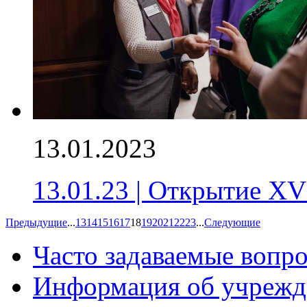
13.01.2023
13.01.23 | Открытие X
Предыдущие
...
13
14
15
16
17
18
19
20
21
22
23
...
Следующие
Часто задаваемые вопр
Информация об учрежд