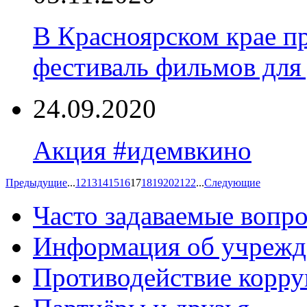
В Красноярском крае 
фестиваль фильмов для
24.09.2020
Акция #идемвкино
Предыдущие
...
12
13
14
15
16
17
18
19
20
21
22
...
Следующие
Часто задаваемые вопр
Информация об учрежд
Противодействие корр