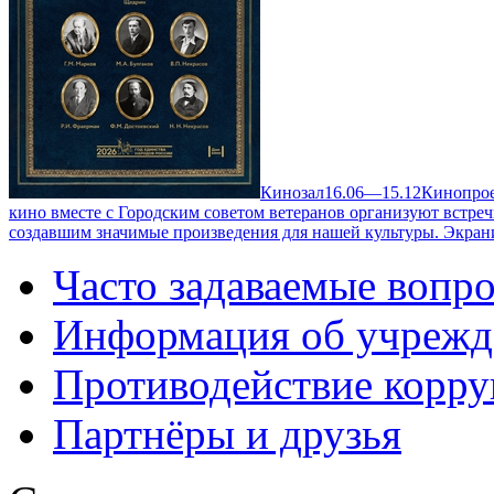
Кинозал
16.06—15.12
Кинопрое
кино вместе с Городским советом ветеранов организуют встре
создавшим значимые произведения для нашей культуры. Экран
Часто задаваемые вопр
Информация об учрежд
Противодействие корр
Партнёры и друзья