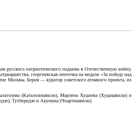
ым русского патриотического подъема в Отечественную войну.
атриаршества, георгиевская ленточка на медали «За победу над
тие Москвы. Берия — куратор советского атомного проекта, их
Калатозова (Каталозишвили), Марлена Хуциева (Хуцишвили) и
идзе), Тутберидзе и Акунина (Чхартишвили).