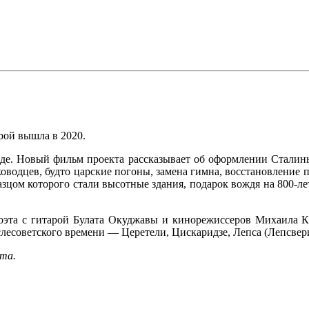
рой вышла в 2020.
оде. Новый фильм проекта рассказывает об оформлении Сталин
водцев, будто царские погоны, замена гимна, восстановление п
зцом которого стали высотные здания, подарок вождя на 800-ле
поэта с гитарой Булата Окуджавы и кинорежиссеров Михаила 
слесоветского времени — Церетели, Цискаридзе, Лепса (Лепсвер
та.