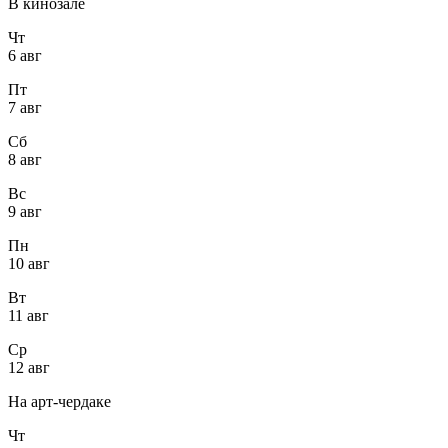
В кинозале
Чт
6 авг
Пт
7 авг
Сб
8 авг
Вс
9 авг
Пн
10 авг
Вт
11 авг
Ср
12 авг
На арт-чердаке
Чт