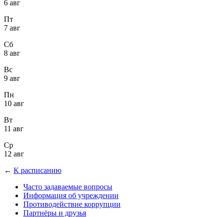
6 авг
Пт
7 авг
Сб
8 авг
Вс
9 авг
Пн
10 авг
Вт
11 авг
Ср
12 авг
←
К расписанию
Часто задаваемые вопросы
Информация об учреждении
Противодействие коррупции
Партнёры и друзья