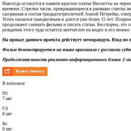
Навсегда останутся в памяти красное платье Виолетты на черн
времени. Стрелки часов, превращающиеся в ранящие стрелы жес
сыгранная и спетая тридцатитрехлетней Анной Нетребко, сов
Успех оказался грандиозным и длится уже более 15 лет. Поздне
продолжают снимать фильмы и писать статьи. Бесспорно, это со
рождения этого чуда остается запечатлен на видео и его можно 
На прокат данного проекта действует меморандум. Вход по
Фильм демонстрируется на языке оригинала с русскими суб
Продолжительность рекламно-информационного блока: 2 ми
В кинозале
Пт
7 авг
Сб
8 авг
Вс
9 авг