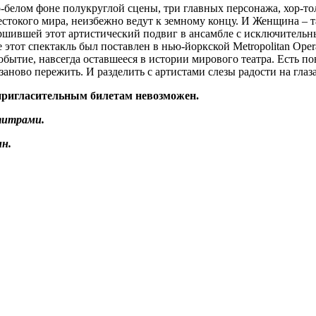
о-белом фоне полукруглой сцены, три главных персонажа, хор-т
токого мира, неизбежно ведут к земному концу. И Женщина – та
ершившей этот артистический подвиг в ансамбле с исключитель
е этот спектакль был поставлен в нью-йоркской Metropolitan Op
бытие, навсегда оставшееся в истории мирового театра. Есть по
заново пережить. И разделить с артистами слезы радости на глаза
 пригласительным билетам невозможен.
титрами.
н.