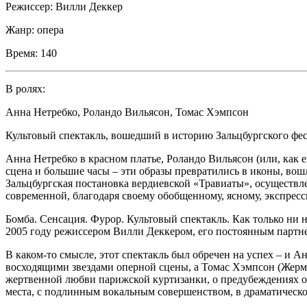
Режиссер:
Вилли Деккер
Жанр:
опера
Время:
140
В ролях:
Анна Нетребко
,
Роландо Вильясон
,
Томас Хэмпсон
Культовый спектакль, вошедший в историю Зальцбургского фе
Анна Нетребко в красном платье, Роландо Вильясон (или, как 
сцена и большие часы – эти образы превратились в иконы, вош
Зальцбургская постановка вердиевской «Травиаты», осуществле
современной, благодаря своему обобщенному, ясному, экспрес
Бомба. Сенсация. Фурор. Культовый спектакль. Как только н
2005 году режиссером Вилли Деккером, его постоянным парт
В каком-то смысле, этот спектакль был обречен на успех – и А
восходящими звездами оперной сцены, а Томас Хэмпсон (Жермо
жертвенной любви парижской куртизанки, о предубеждениях общ
места, с подлинным вокальным совершенством, в драматическ