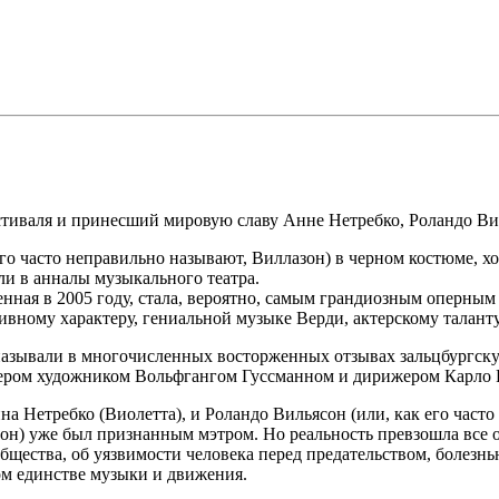
стиваля и принесший мировую славу Анне Нетребко, Роландо Ви
его часто неправильно называют, Виллазон) в черном костюме, 
ли в анналы музыкального театра.
нная в 2005 году, стала, вероятно, самым грандиозным оперным
сивному характеру, гениальной музыке Верди, актерскому талан
и называли в многочисленных восторженных отзывах зальцбургс
нером художником Вольфгангом Гуссманном и дирижером Карло 
нна Нетребко (Виолетта), и Роландо Вильясон (или, как его час
н) уже был признанным мэтром. Но реальность превзошла все ож
ества, об уязвимости человека перед предательством, болезнью
ом единстве музыки и движения.