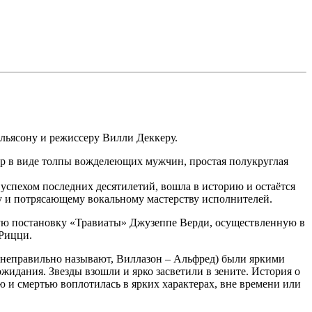
льясону и режиссеру Вилли Деккеру.
хор в виде толпы вожделеющих мужчин, простая полукруглая
 успехом последних десятилетий, вошла в историю и остаётся
ту и потрясающему вокальному мастерству исполнителей.
кую постановку «Травиаты» Джузеппе Верди, осуществленную в
Рицци.
то неправильно называют, Виллазон – Альфред) были яркими
идания. Звезды взошли и ярко засветили в зените. История о
 и смертью воплотилась в ярких характерах, вне времени или