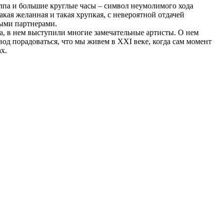
олпа и большие круглые часы – символ неумолимого хода
кая желанная и такая хрупкая, с невероятной отдачей
ными партнерами.
era, в нем выступили многие замечательные артисты. О нем
вод порадоваться, что мы живем в XXI веке, когда сам момент
х.