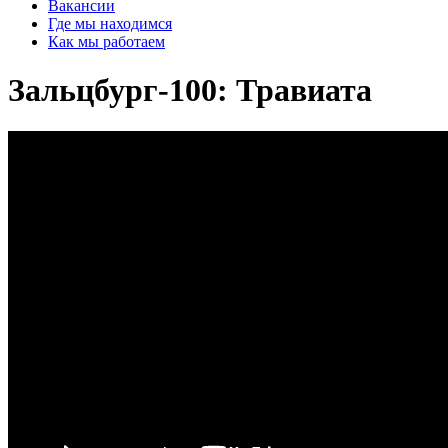
Вакансии
Где мы находимся
Как мы работаем
Зальцбург-100: Травиата