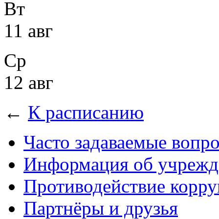
Вт
11 авг
Ср
12 авг
←
К расписанию
Часто задаваемые вопр
Информация об учрежд
Противодействие корр
Партнёры и друзья