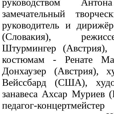
руководством Антон
замечательный творчес
руководитель и дирижё
(Словакия), режисс
Штурмингер (Австрия),
костюмам - Ренате Ма
Донхаузер (Австрия),
Вейссбард (США), худ
занавеса Ахсар Муриев (
педагог-концертмейст