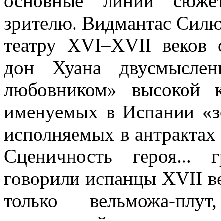
основные линии сюжет
зрителю. Видмантас Силю
театру XVI–XVII веков 
дон Хуана двусмысле
любовником» высокой 
именуемых в Испании «з
исполняемых в антрактах 
Сценичность героя... г
говорили испанцы XVII ве
только вельможа-плут