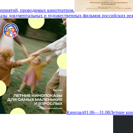
оприятий, проводимых кинотеатром.
казы документальных и художественных фильмов российских реж
Кинозал
01.06—31.08
Летние ки