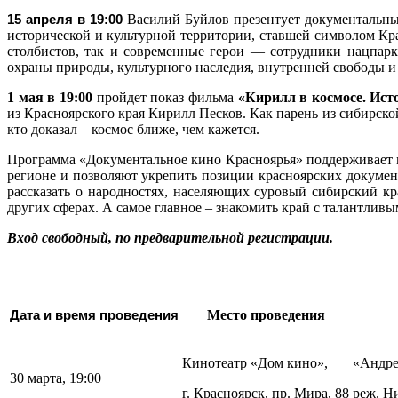
15 апреля в 19:00
Василий Буйлов презентует документаль
исторической и культурной территории, ставшей символом Кр
столбистов, так и современные герои — сотрудники нацпарк
охраны природы, культурного наследия, внутренней свободы и
1 мая в 19:00
пройдет показ фильма
«Кирилл в космосе. Ист
из Красноярского края Кирилл Песков. Как парень из сибирск
кто доказал – космос ближе, чем кажется.
Программа «Документальное кино Красноярья» поддерживает 
регионе и позволяют укрепить позиции красноярских докумен
рассказать о народностях, населяющих суровый сибирский кр
других сферах. А самое главное – знакомить край с талантлив
Вход свободный, по предварительной регистрации.
Дата и время проведения
Место проведения
Кинотеатр «Дом кино»,
«Андре
30 марта, 19:00
г. Красноярск, пр. Мира, 88
реж. Ни