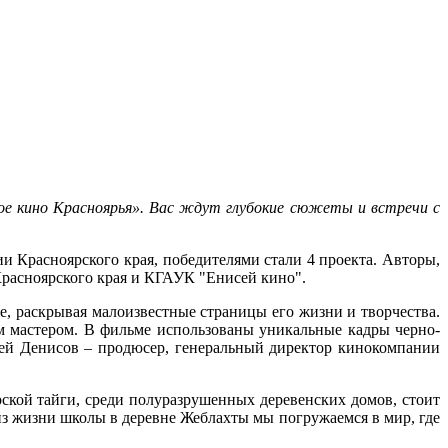
ое кино Красноярья». Вас ждут глубокие сюжеты и встречи с
и Красноярского края, победителями стали 4 проекта. Авторы,
Красноярского края и КГАУК "Енисей кино".
, раскрывая малоизвестные страницы его жизни и творчества.
м мастером. В фильме использованы уникальные кадры черно-
рей Денисов – продюсер, генеральный директор кинокомпании
рской тайги, среди полуразрушенных деревенских домов, стоит
ь из жизни школы в деревне Жеблахты мы погружаемся в мир, где