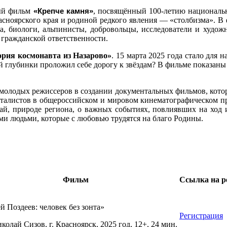
ный фильм
«Крепче камня»
, посвящённый 100-летию националь
асноярского края и родиной редкого явления — «столбизма». В 
а, биологи, альпинисты, добровольцы, исследователи и художн
 гражданской ответственности.
ория космонавта из Назарово»
. 15 марта 2025 года стало для
ой глубинки проложил себе дорогу к звёздам? В фильме показаны
молодых режиссеров в создании документальных фильмов, кото
талистов в общероссийском и мировом кинематографическом пр
ай, природе региона, о важных событиях, повлиявших на ход 
ыми людьми, которые с любовью трудятся на благо Родины.
Фильм
Ссылка на р
й Поздеев: человек без зонта»
Регистрация
колай Сизов, г. Красноярск, 2025 год, 12+, 24 мин.