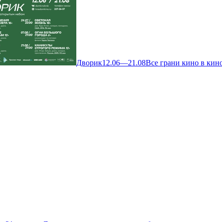
Дворик
12.06—21.08
Все грани кино в кин