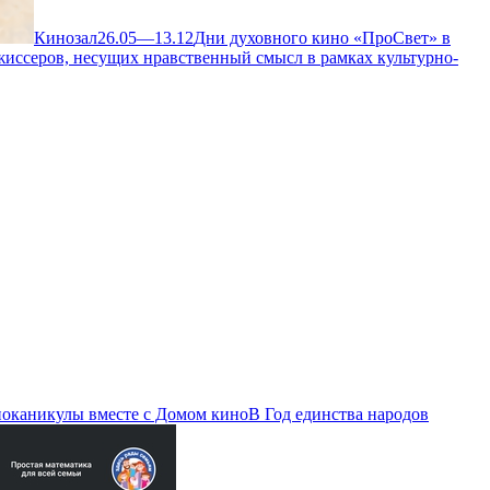
Кинозал
26.05—13.12
Дни духовного кино «ПроСвет» в
иссеров, несущих нравственный смысл в рамках культурно-
ноканикулы вместе с Домом кино
В Год единства народов