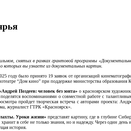
ярья
ильмов, снятых в рамках грантовой программы «Документальн
 о которых вы узнаете из документальных картин.
25 году было принято 19 заявок от организаций кинематографи
нотеатре “Дом кино” при поддержке министерства образования 
«Андрей Поздеев: человек без зонта»
о красноярском художнике
 поделятся воспоминаниями о совместной работе с талантливы
осмотра пройдет творческая встреча с авторами проекта: Анд
ма, журналист ГТРК «Красноярск».
лахты. Уроки жизни»
представят картину, где в глубине Сиби
й хранит в себе не только знания, но и надежду. Через один ден
ущая история.