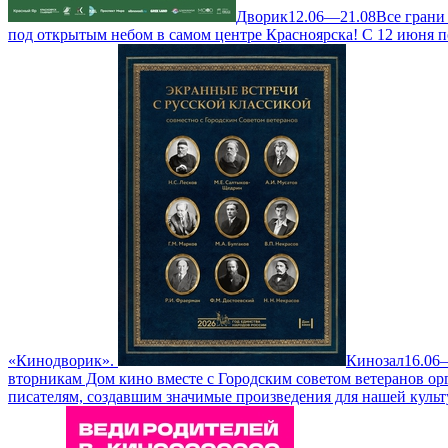
Дворик
12.06—21.08
Все грани
под открытым небом в самом центре Красноярска! С 12 июня п
«Кинодворик».
Кинозал
16.06
вторникам Дом кино вместе с Городским советом ветеранов ор
писателям, создавшим значимые произведения для нашей куль