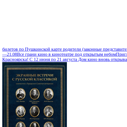
билетов по Пушкинской карте родители (законные представите
—21.08
Все грани кино в кинотеатре под открытым небом
Пригл
Красноярска! С 12 июня по 21 августа Дом кино вновь открыв