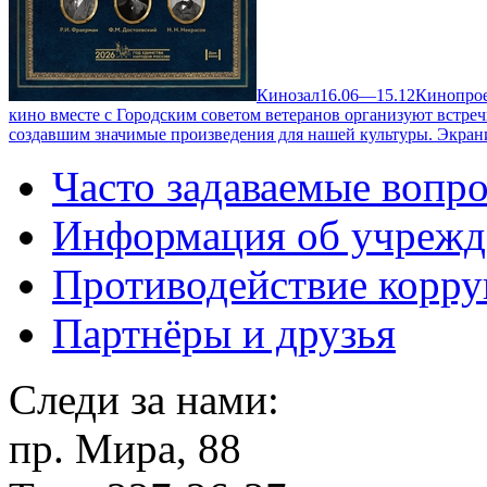
Кинозал
16.06—15.12
Кинопрое
кино вместе с Городским советом ветеранов организуют встре
создавшим значимые произведения для нашей культуры. Экран
Часто задаваемые вопр
Информация об учрежд
Противодействие корр
Партнёры и друзья
Следи за нами:
пр. Мира, 88