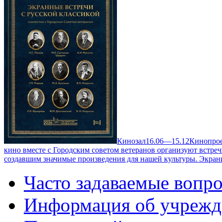
Кинозал
16.06—15.12
Кинопрое
кино вместе с Городским советом ветеранов организуют встре
создавшим значимые произведения для нашей культуры. Экран
Часто задаваемые вопр
Информация об учрежд